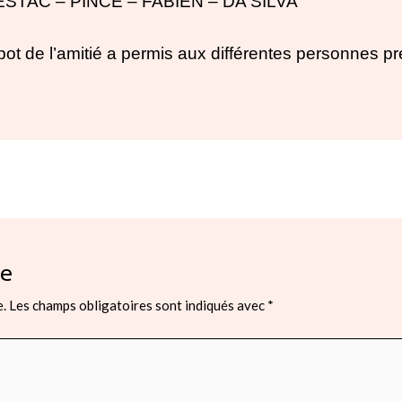
 CESTAC – PINCE – FABIEN – DA SILVA
e pot de l’amitié a permis aux différentes personnes
s
re
e.
Les champs obligatoires sont indiqués avec
*