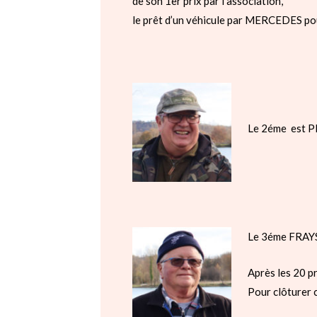
de son 1er prix par l’association,
le prêt d’un véhicule par MERCEDES po
Le 2éme est PE
Le 3éme FRAYSS
Après les 20 p
Pour clôturer c