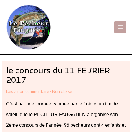
Aller
Main
au
Men
contenu
Navigation
des
le concours du 11 FEVRIER
articles
2017
Laisser un commentaire
/
Non classé
C’est par une journée rythmée par le froid et un timide
soleil, que le PECHEUR FAUGATIEN a organisé son
2éme concours de l’année. 95 pêcheurs dont 4 enfants et