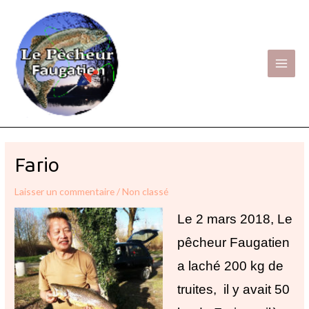
Aller
Main
au
Men
contenu
Navigation
des
Fario
articles
Laisser un commentaire
/
Non classé
Le 2 mars 2018, Le
pêcheur Faugatien
a laché 200 kg de
truites, il y avait 50